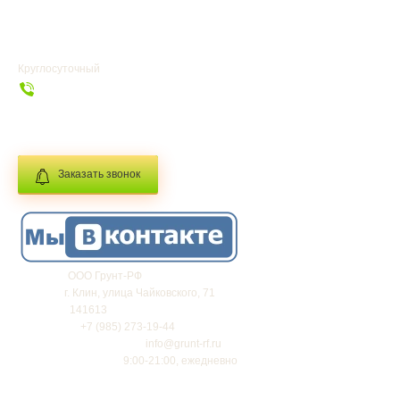
ГЛАВНАЯ
Круглосуточный
+7 (985) 273-19-44
info@grunt-rf.ru
Заказать звонок
Фирма:
ООО Грунт-РФ
Адрес:
г.
Клин
,
улица Чайковского, 71
Индекс:
141613
Телефон:
+7 (985) 273-19-44
Электронная почта:
info@grunt-rf.ru
График работы:
9:00-21:00, ежедневно
2023 © «Грунт-РФ»